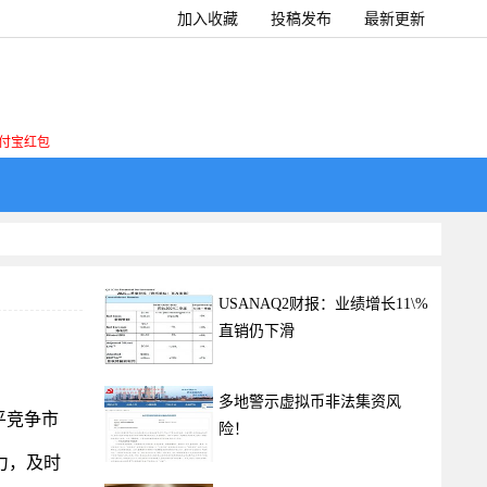
加入收藏
投稿发布
最新更新
付宝红包
USANAQ2财报：业绩增长11\%
直销仍下滑
多地警示虚拟币非法集资风
平竞争市
险！
力，及时