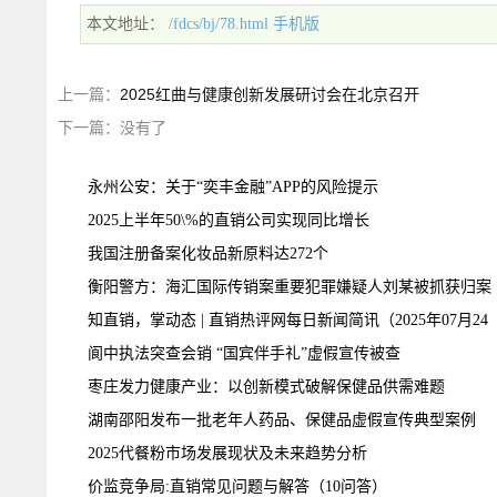
本文地址：
/fdcs/bj/78.html
手机版
上一篇：
2025红曲与健康创新发展研讨会在北京召开
下一篇：没有了
永州公安：关于“奕丰金融”APP的风险提示
2025上半年50\%的直销公司实现同比增长
我国注册备案化妆品新原料达272个
衡阳警方：海汇国际传销案重要犯罪嫌疑人刘某被抓获归案
知直销，掌动态 | 直销热评网每日新闻简讯（2025年07月24
日）
阆中执法突查会销 “国宾伴手礼”虚假宣传被查
枣庄发力健康产业：以创新模式破解保健品供需难题
湖南邵阳发布一批老年人药品、保健品虚假宣传典型案例
2025代餐粉市场发展现状及未来趋势分析
价监竞争局:直销常见问题与解答（10问答）