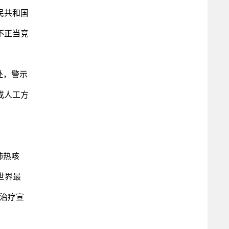
民共和国
不正当竞
处，警示
或人工方
肺热咳
世界最
治疗宣