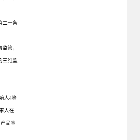
第二十条
告监管，
的三维监
始人4胎
事人在
的产品宣