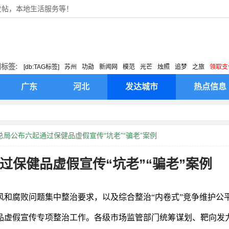
发帖，本地生活服务等！
标签:
[db:TAG标签]
苏州
功勋
新闻网
模范
光芒
烛照
追梦
之旅
领取支
广东
河北
发达城市
热点信息
总局公布六起通过保健品虚假宣传“坑老”“骗老”案例
过保健品虚假宣传“坑老”“骗老”案例
风和腐败问题集中整治要求，以及综合整治“内卷式”竞争维护公
品虚假宣传专项整治工作。各级市场监管部门统筹谋划、靶向发