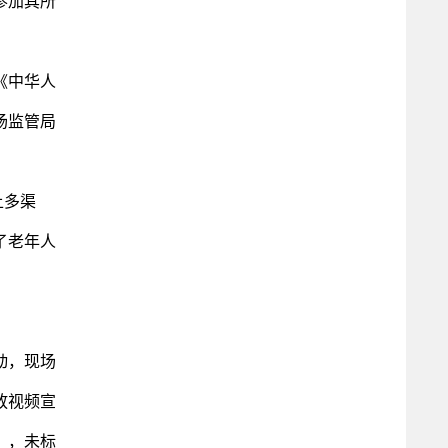
参加其所
《中华人
场监管局
上多渠
了老年人
动，现场
放视频宣
），未标