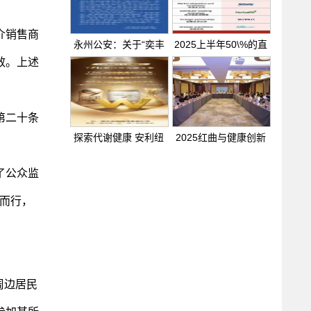
介销售商
永州公安：关于“奕丰
2025上半年50\%的直
金
销公司实
效。上述
第二十条
探索代谢健康 安利纽
2025红曲与健康创新
崔莱
发展研
了公众监
向而行，
周边居民