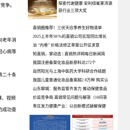
探索代谢健康 安利纽崔莱沛源
”竞争。
获行业三项大奖
直销圈推荐！三伏天应季养生好物清单
2025上半年50\%的直销公司实现同比增长
向老年消
治 “内卷” 价格法修正草案公开征求意
冠心病等
知直销，掌动态 | 直销热评网每日新闻简
我国注册备案化妆品新原料达272个
自然阳光与上海中医药大学科研合作结题
第二十条
我国儿童普通化妆品备案超2.8万种 购买认
山东聊城：服务监管齐发力 推动保健食品
价监竞争局:直销常见问题与解答（10问答
课、视频
枣庄发力健康产业：以创新模式破解保健
的成功查