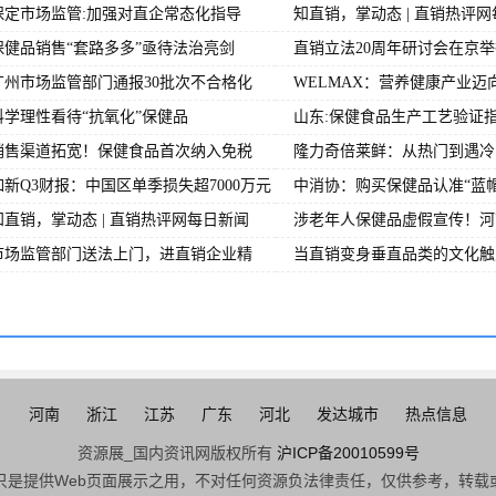
保定市场监管:加强对直企常态化指导
知直销，掌动态 | 直销热评
保健品销售“套路多多”亟待法治亮剑
直销立法20周年研讨会在京举
广州市场监管部门通报30批次不合格化
WELMAX：营养健康产业迈
科学理性看待“抗氧化”保健品
山东:保健食品生产工艺验证
销售渠道拓宽！保健食品首次纳入免税
隆力奇倍莱鲜：从热门到遇冷
如新Q3财报：中国区单季损失超7000万元
中消协：购买保健品认准“蓝帽
知直销，掌动态 | 直销热评网每日新闻
涉老年人保健品虚假宣传！河
市场监管部门送法上门，进直销企业精
当直销变身垂直品类的文化触
河南
浙江
江苏
广东
河北
发达城市
热点信息
资源展_国内资讯网版权所有
沪ICP备20010599号
只是提供Web页面展示之用，不对任何资源负法律责任，仅供参考，转载