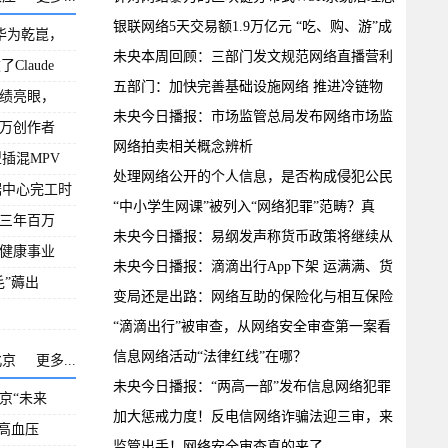
路
银联网络5天交易额1.9万亿元 “吃、购、游”成
华为乾崑，
假
未央本周回顾：三部门发文规范网络直播营利
了Claude
行
五部门：加快完善基础设施网络 推进冷链物
成绩亮眼，
流运
未央今日播报：市场监管总局发布网络市场监
0万创作者
管
网络拍卖相关概念辨析
插混MPV
处理网络公开的个人信息，是否构成侵犯公民
据中心完工时
个
“中小学生网课”被列入“网络犯罪”范畴？真
三年百万
未央今日播报：易纲发声称货币政策将继续从
健康事业
总
未央今日播报：滴滴出行App下架 运满满、货
”薅出
车帮
变局还是出路：网络互助的保险化与相互保险
的
“滴滴出行”被审查，从网络安全审查第一案看
信息网络活动“法律红线”在哪？
北京
更多...
未央今日播报：“两高一部”发布信息网络犯罪
京“未来
加大惩戒力度！反电信网络诈骗法迎三审，来
高血压
看
监管出手！网络安全审查真的来了