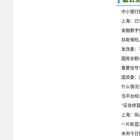
中小银行
上海：已
月全面恢
金融数字
存款保险
发改委：
地产
国库余额4
“蛋糕”越
重要信号
20亿，监
国资委：
产有计划
什么情况
下降城市
当平台经
“征信修
上海：拟
公共交通
一片新蓝
未央今日