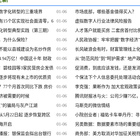
数字化转型的三重境界
01-06
市场底部，哪些基金值得买入？
有15个区实现社会面清零，6
01-06
虚拟数字人行业法律风险报告
复全
化转型典型实践（第三期）
01-06
人才落户就能买房 二套房首付比
，为什么保险？
01-06
低！海口出台
人民政协报：牢牢把握“数字经济
不能以县城建设为名炒作房
01-06
展的春天
长风破浪会有时，财富管理线上
.94万亿！中国这十年 财政
01-06
路
从“防范风险”到“呵护需求” 地产
做越
！碧桂园等3家民营房企发债
01-06
调整释放
促消费，到底应该发钱，还是发
管创
逐步将现有未上市的优质资
01-06
券？
个保法下个人信息委托处理活动
地注
？77个月首次同比下跌 房价
01-06
要点
李克强：果断作为 加大宏观政策
个数
济被需要的时候
01-06
腾讯财报冰与火：公司少赚75亿
复”的骗局与灰产江湖
01-06
工多发88亿
马斯克的微信情结
从5月22日起 逐步恢复跨区
01-06
小院创业者 | 福佑卡车单丹丹：
海开启
01-06
心中的延安
另类数据：数据要素市场的重要
播报：银保监会拟出台银行
01-06
商务部：美方取消对华加征关税