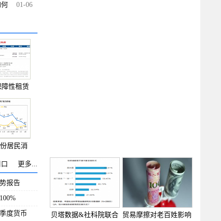
如何
01-06
保障性租赁
房
4月份居民消
格同
周口
更多...
趋势报告
00%
季度货币
贝塔数据&社科院联合
贸易摩擦对老百姓影响