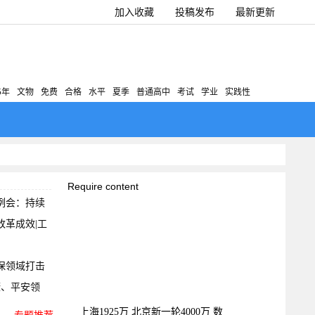
加入收藏
投稿发布
最新更新
5年
文物
免费
合格
水平
夏季
普通高中
考试
学业
实践性
Require content
例会：持续
革成效|工
保领域打击
康、平安领
上海1925万 北京新一轮4000万 数