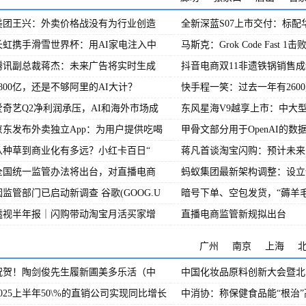
美团王兴：外卖价格战没有为行业创造
全新深蓝S07上市交付：标配
长虹携手滑雪世界杯：用AI家电注入中
马斯克：Grok Code Fast 1击败
Son
腾讯副总裁蒋杰：未来广告将实时生成
抖音电商双11非遗铁锅销售
3800亿，还是不够阿里的AI大计？
快手程一笑：过去一年有260
爱奇艺Q2净利润承压，AI和海外市场成
东风星海V9越享上市：中大型
京东发布外卖独立App：为用户提供吃喝
甲骨文部分用于OpenAI的数
从种草到商业化有多远？小红卡百日“
蒋凡首谈淘宝闪购：预计未来
全国统一监管办法将出台，对直播电商
蚂蚁集团最新架构调整：设立
因监管部门已启动新调查 谷歌(GOOG.U
暗号下单、空包发货，“薅羊毛
透视半年报｜闪购带动淘宝月活买家增
直播电商监管新规拟出台
广州
南京
上海
祝贺！陶剑俊先生履新圃美多乐活（中
中国化妆品原料创新大会暨北
2025上半年50\%的直销公司实现同比增长
中消协：称保健食品能“根治”