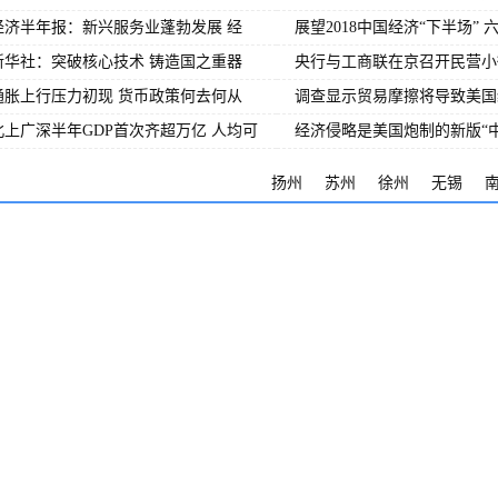
经济半年报：新兴服务业蓬勃发展 经
展望2018中国经济“下半场” 
新华社：突破核心技术 铸造国之重器
央行与工商联在京召开民营小
通胀上行压力初现 货币政策何去何从
调查显示贸易摩擦将导致美国
北上广深半年GDP首次齐超万亿 人均可
经济侵略是美国炮制的新版“
扬州
苏州
徐州
无锡