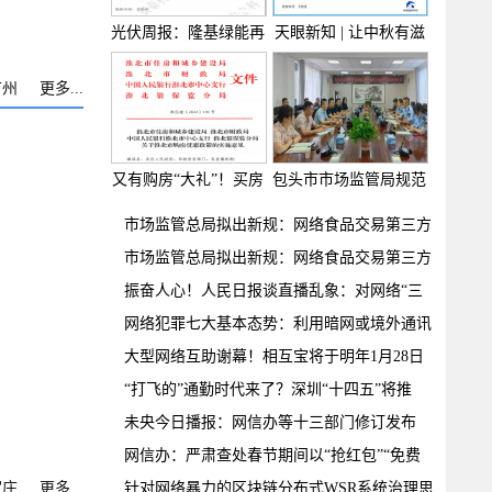
光伏周报：隆基绿能再
天眼新知 | 让中秋有滋
次
有
广州
更多...
又有购房“大礼”！买房
包头市市场监管局规范
直
市场监管总局拟出新规：网络食品交易第三方
平
市场监管总局拟出新规：网络食品交易第三方
平
振奋人心！人民日报谈直播乱象：对网络“三
俗
网络犯罪七大基本态势：利用暗网或境外通讯
软
大型网络互助谢幕！相互宝将于明年1月28日
关停
“打飞的”通勤时代来了？深圳“十四五”将推
未央今日播报：网信办等十三部门修订发布
《网
网信办：严肃查处春节期间以“抢红包”“免费
家庄
更多...
针对网络暴力的区块链分布式WSR系统治理思