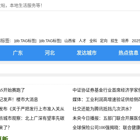
发帖，本地生活服务等！
标签:
[db:TAG标签]
[db:TAG标签]
山西省
人才
全科
定向
招生
培养
202
取支付宝红包
广东
河北
发达城市
热点信息
aS开始赛跑了
中证协证券基金行业首席经济学家
记发声！楼市大消息
提高上
媒体：工业利润高增速验证供给侧改
发布《关于严把发行上市准入关从
业利润
社交还能为腾讯抵挡几次洪水？
试点城市观察：北上广深有望率先碳
未央今日播报：五部门联合开展医
来了？
欺诈骗
全球保险公司100强揭晓：联合健
跑，阳光
更新