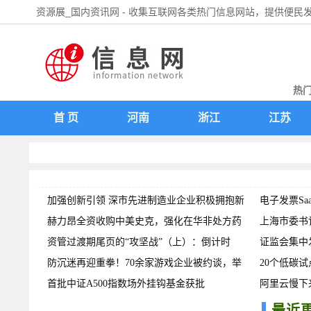
资源展_国内资讯网 - 收集互联网各类热门信息网站，提供便民
热门
领
首 页
河南
浙江
江苏
加强创新引领 深市先进制造业企业积极拥抱新
电子发票Sa
质生产
赫力昂全资收购中美史克，强化在华非处方药
上海市委书
领域布
资管过渡期尾页的“攻坚战”（上）：倒计时
证监会集中
吧，抹
防沉迷再迎重拳！70余家游戏企业被约谈，举
源头上
20个低碳
报平台
首批中证A500指数场外挂钩基金获批
达峰，
阿里云慢下
最近