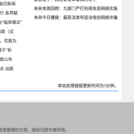
网每日新闻
未央本周回顾：九部门严打利用信息网络实施
行 各界献
“
未央今日播报：最高法发布惩治电信网络诈骗
向“临床循证”
犯
指南（试
，究竟为
子”标
南公布
点 出路
本站友情链接更新时间为3分钟。
或者整理的文章，版权归原作者所有。