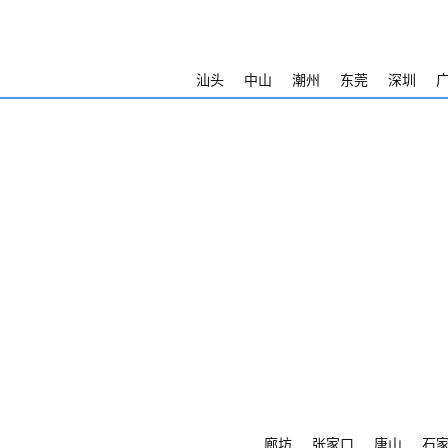
汕头
中山
潮州
东莞
深圳
廊坊
张家口
唐山
石