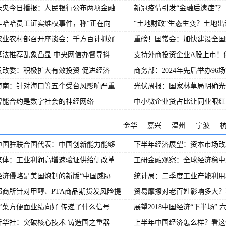
未央今日播报：人民银行公布两项金融
新冠疫情引发“金融后遗症”？
娃哈哈员工证实维权事件，称“正在向
“土地财政”生态生变？土地出
农业农村部召开座谈会：千方百计抓好
重磅！囯常会：加快建设全国
算法推荐乱象凸显 中央网信办督导抖
支持外商投资企业A股上市！
发改委：积极扩大有效投资 促进经济
商务部：2024年先后举办96
海南：针对海口等五个受台风影响严重
光伏周报：国家林草局明确光
智能合约是数字社会的神经网络
中小微企业贷占比让同业眼红
金华
嘉兴
温州
宁波
中国驻联合国代表：中国创新能力能够
下半年经济展望：资本市场改
媒体：工业利润高增速验证供给侧改革
工研金融观察：全球经济稳中
经济侵略是美国炮制的新版“中国威胁
统计局：二季度工业产能利用
郑商所针对甲醇、PTA商品期货发风险提
贸易摩擦对老百姓影响多大？
榨菜方便面业绩向好 传递了什么信号
展望2018中国经济“下半场” 
新华社：突破核心技术 铸造国之重器
上半年中国经济怎么样？看这