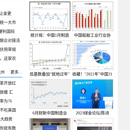
研
多
让金更
统一大市
便利国际
统计局：中国1月制造
中国船舶工业行业协
场银企对接活
业
会：
伏用草规
，这家农
杭州
更多...
低基数叠加“就地过年”
收藏！“2021年”中国31
省
革开放红
放缓 汇
率为76
不吃美国
6月财新中国制造业
2023绿金论坛|陈诗
PMI录得
一：碳中
六大趋势
你就有数