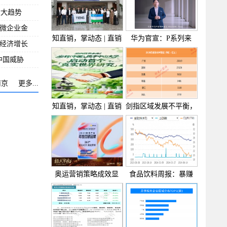
六大趋势
微企业金
知直销，掌动态 | 直销
华为官宣：P系列来
经济增长
热
了！样
中国威胁
南京
更多...
知直销，掌动态 | 直销
剑指区域发展不平衡，
热
广
奥运营销策略成效显
食品饮料周报：暴赚
著，
417亿