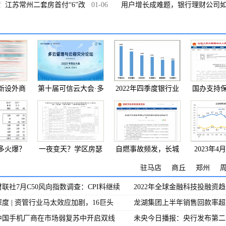
消费
！江苏常州二套房首付“6”改
01-06
美国消费者和
用户增长成难题，银行理财公司
有
应对？
新设外商
第十届可信云大会·多
2022年四季度银行业
国办支持
资
云管
消费者
住
多火爆？
一夜变天？学区房瑟
自燃事故频发，长城
2023年
交
瑟发
汽车
费价
驻马店
商丘
郑州
财联社7月C50风向指数调查：CPI料继续
2022年全球金融科技投融资
深度 | 资管行业马太效应加剧，16巨头
龙湖集团上半年销售回款率超1
中国手机厂商在市场弱复苏中开启双线
未央今日播报：央行发布第二