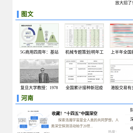
保险机构
放大招了
“3”！已
图文
5G商用四周年：基站
机械专题策划|明年工
上半年全国
数突破
程机
投
复旦大学教授：1978
全国累计接种新冠疫
港股交易有
年到
苗已
港
河南
收藏！“十四五”中国深空
探索浩瀚宇宙是全人类的共同梦想，人
类深空探测活动始于20世...
热度：