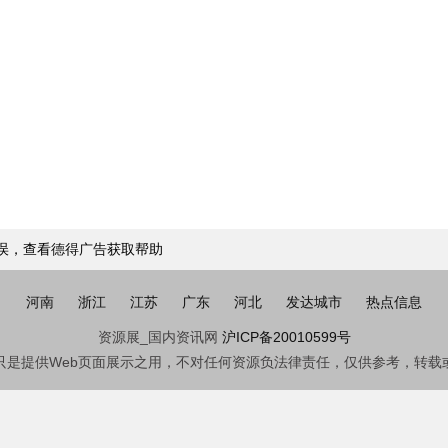
错误，查看
德得广告
获取帮助
河南
浙江
江苏
广东
河北
发达城市
热点信息
资源展_国内资讯网
沪ICP备20010599号
只是提供Web页面展示之用，不对任何资源负法律责任，仅供参考，转载