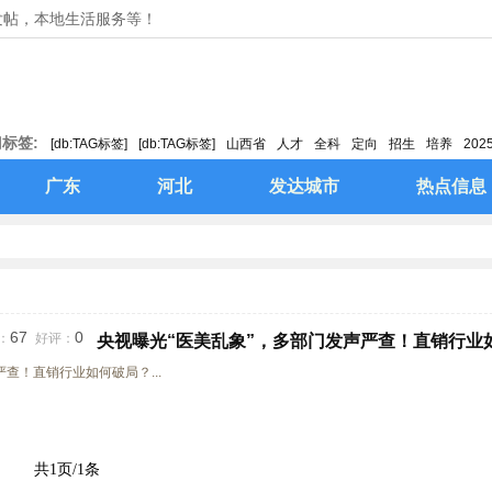
发帖，本地生活服务等！
标签:
[db:TAG标签]
[db:TAG标签]
山西省
人才
全科
定向
招生
培养
202
取支付宝红包
广东
河北
发达城市
热点信息
67
0
：
好评：
央视曝光“医美乱象”，多部门发声严查！直销行业
查！直销行业如何破局？...
共1页/1条